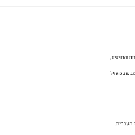
ות והרהיטים,
וב טוב מתחיל
 העברית.