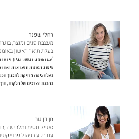
רחלי שפנר
מעצבת פנים ומוצר, בוגרת
בעלת תואר ראשון באומנו
"
עם השנים רכשתי נסיון וידע ר
עיצוב תצוגות ותערוכות ואחראי
בעלת גישה מדויקת לתכנון חכם
בהבנת הצרכים של הלקוח, תוך י
חן דן גור
סטייליסטית ומלבישה ,בוג
עם רקע בניהול פרוייקטים