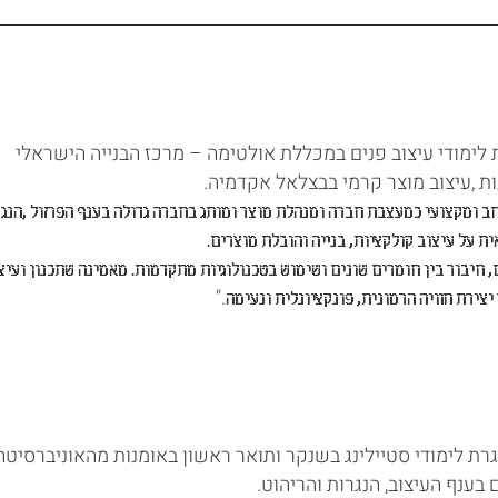
 לימודי עיצוב פנים במכללת אולטימה – מרכז הבנייה הישראלי
ת ,עיצוב מוצר קרמי בבצלאל אקדמיה.
חב ומקצועי כמעצבת חברה ומנהלת מוצר ומותג בחברה גדולה בענף הפרזול ,הנגר
ת על עיצוב קולקציות, בנייה והובלת מוצרים.
, חיבור בין חומרים שונים ושימוש בטכנולוגיות מתקדמות. מאמינה שתכנון ועיצ
."
צירת חוויה הרמונית, פונקציונלית ונעימה
רת לימודי סטיילינג בשנקר ותואר ראשון באומנות מהאוניברסיטה
 בענף העיצוב, הנגרות והריהוט.