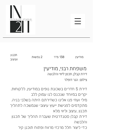
תכנון
מודיעין
138 מ״ר
2 נפשות
ועיצוב
משפחת רבני, מודיעין
דירת קבלן, תכנון ליווי והלבשה
צילום: הגר דופלר
.דירת 5 חדרים בשכונת נופים במודיעין, ללקוחות
יקרים במיוחד שנכנס לנו עמוק ללב
.מילי ועוזי פנו אלינו כשדירתם היתה בשלבי בניה
מתקדמים לפגישת ייעוץ עיצובי שנמשכה לתהליך
תכנון ,עיצוב וליווי מלא
דירת קבלן סטנדרטית שעברה תהליך של תכנון
והלבשה
כדי ליצור חלל מרכזי מרווח ופתוח תוכנן קיר