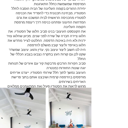
המרפסת שמשמשת כחלל התארגנות.
יחידת ההורים בקומה העליונה של הבית הוסבה לחלל
הסטודיו, מבחינה תכנונית כדי להפריד את הכניסה
לסטודיו מהכניסה הראשית לבית המשכנו את גרם
המדרגות החיצוני ופתחנו כניסה דרך ריצפת מרפסת
הקומה העליונה.
את הקונספט העיצובי בנינו סביב הלוגו של הסטודיו, את
הלוגו ציירה חברה של שירה לפני שנים, מכיוון שהלוגו צויר
ידנית ולא היה באיכות הדפסה, החלטנו לצייר מחדש את
הלוגו באייפד וליצור קובץ מושלם להדפסה.
היה לנו חשוב ליצור עיצוב נקי, עדין ורגוע, עיצוב שמשדר
שקט לכן גם קורות העץ בתקרה נצבעו בצבע הכללי של
החלל.
סביב הקירות הודבקו מדבקות קיר עם איורים של תנוחות
יוגה שונות החוזרות כמנטרה.
העיצוב נמשך לתוך חלל שירותי הסטודיו, ייצרנו אריחים
מודפסים בהדפסה קרמית ושיבצנו אותם בתוך פרישת
האריחים בשירותים.
מרגש לראות את הסטודיו פעיל ואת המתאמנים ממלאים
את החלל.