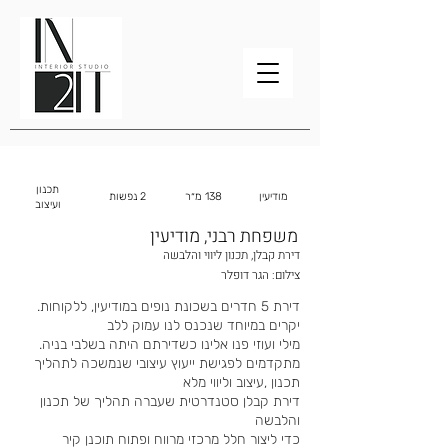
תכנון
מודיעין
138 מ״ר
2 נפשות
ועיצוב
משפחת רבני, מודיעין
דירת קבלן, תכנון ליווי והלבשה
צילום: הגר דופלר
.דירת 5 חדרים בשכונת נופים במודיעין, ללקוחות
יקרים במיוחד שנכנס לנו עמוק ללב
.מילי ועוזי פנו אלינו כשדירתם היתה בשלבי בניה
מתקדמים לפגישת ייעוץ עיצובי שנמשכה לתהליך
תכנון ,עיצוב וליווי מלא
דירת קבלן סטנדרטית שעברה תהליך של תכנון
והלבשה
כדי ליצור חלל מרכזי מרווח ופתוח תוכנן קיר